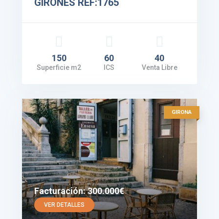
GIRONES REF:1765
150
60
40
Superficie m2
ICS
Venta Libre
GIRONA
Facturación: 300.000€
VER DETALLES