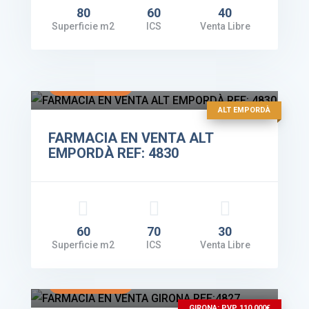
80
60
40
Superficie m2
ICS
Venta Libre
Facturación: 260.000€
VER DETALLES
ALT EMPORDÀ
FARMACIA EN VENTA ALT
EMPORDÀ REF: 4830
60
70
30
Superficie m2
ICS
Venta Libre
Facturación: 140.000€
VER DETALLES
GIRONA: PVP 110.000€