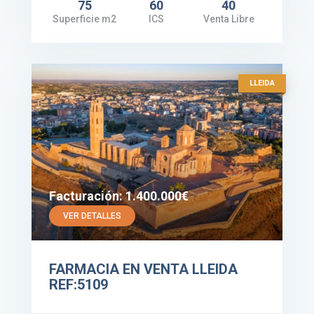
75
60
40
Superficie m2
ICS
Venta Libre
LLEIDA
Facturación: 1.400.000€
VER DETALLES
FARMACIA EN VENTA LLEIDA
REF:5109