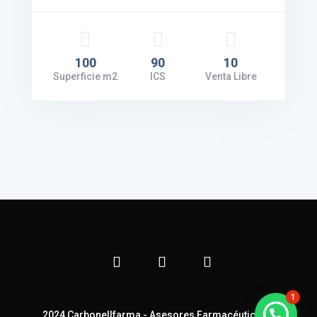
100
90
10
Superficie m2
ICS
Venta Libre
1
2024 Carbonellfarma - Asesores Farmacéuticos -