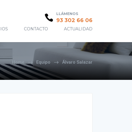
LLÁMENOS
93 302 66 06
IOS
CONTACTO
ACTUALIDAD
Home
Equipo
Álvaro Salazar
$
$