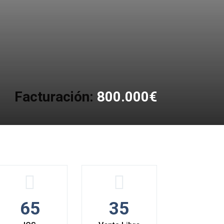
Facturación:
800.000€
65
35