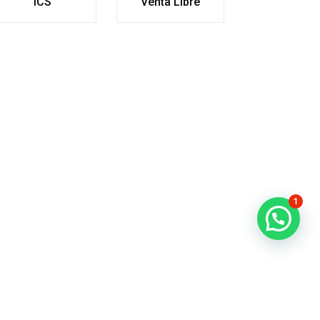
ICS
Venta Libre
1