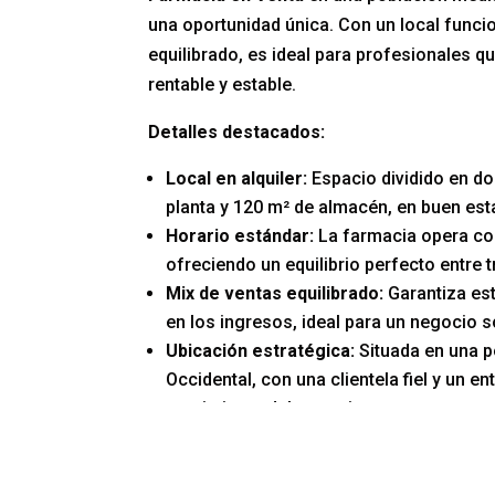
una oportunidad única. Con un local funcio
equilibrado, es ideal para profesionales 
rentable y estable.
Detalles destacados:
Local en alquiler:
Espacio dividido en do
planta y 120 m² de almacén, en buen esta
Horario estándar:
La farmacia opera co
ofreciendo un equilibrio perfecto entre t
Mix de ventas equilibrado:
Garantiza est
en los ingresos, ideal para un negocio s
Ubicación estratégica:
Situada en una p
Occidental, con una clientela fiel y un e
crecimiento del negocio.
Si buscas
comprar
una
Farmacia en Venta
con un local funcional y grandes posibili