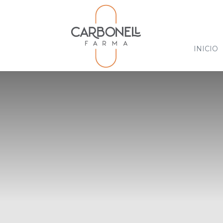
INICIO
Home
Farmacias en Venta
FARMA
$
$