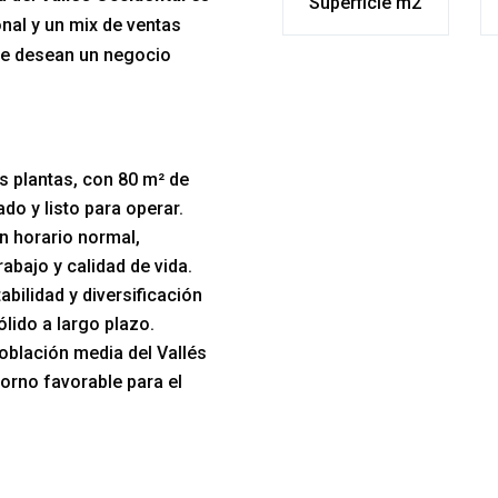
Superficie m2
nal y un mix de ventas
que desean un negocio
s plantas, con 80 m² de
do y listo para operar.
n horario normal,
rabajo y calidad de vida.
abilidad y diversificación
ólido a largo plazo.
oblación media del Vallés
ntorno favorable para el
 en el Vallés Occidental
,
dades,
esta es tu