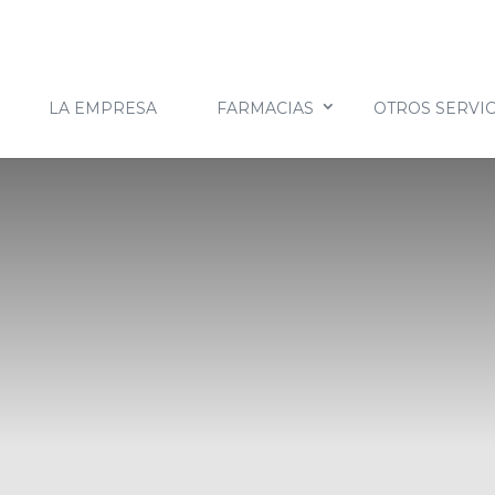
LA EMPRESA
FARMACIAS
OTROS SERVIC
CIA EN VENTA VALLÉS OCCIDENTAL REF:9183