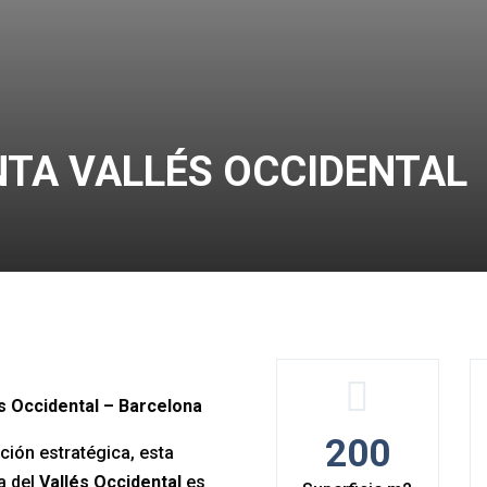
NTA VALLÉS OCCIDENTAL
s Occidental – Barcelona
200
ción estratégica, esta
a del
Vallés Occidental
es